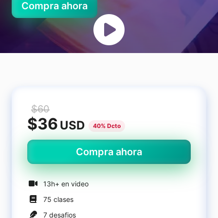
Compra ahora
Nosotros
Carreras
Unreal Game Programmer
Inicia sesión
Registrate
$60
$36
USD
40% Dcto
Compra ahora
13h+ en video
75 clases
7 desafios