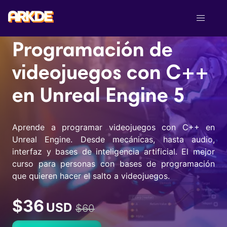
Skip
to
5
content
222+ estudiantes
¡Nuevo!
Programación de
Cursos Online
videojuegos con C++
Intro a Unreal Engine 5
Videojuegos 2D en Unity desde cero
en Unreal Engine 5
VFX para videojuegos en Unreal
Aprende a programar videojuegos con C++ en
Shaders y materiales avanzados en UE5
Unreal Engine. Desde mecánicas, hasta audio,
Iluminación avanzada en Unreal
interfaz y bases de inteligencia artificial. El mejor
curso para personas con bases de programación
Programación de videojuegos con C++ en Unreal
Engine 5
que quieren hacer el salto a videojuegos.
Multiplayer online en Unreal Engine
$36
USD
$60
Inteligencia artificial en Unreal