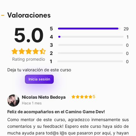
Valoraciones
5.0
5
29
4
1
3
0
2
0
Rating promedio
1
0
Deja tu valoración de este curso
Inicia sesión
5
Nicolas Nieto Bedoya
Hace 1 mes
Feliz de acompañarlos en el Camino Game Dev!
Como mentor de este curso, agradezco inmensamente sus
comentarios y su feedback! Espero este curso haya sido de
mucha ayuda para tod@s l@s que pasaron por aqui, y hayan