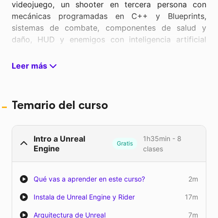
videojuego, un shooter en tercera persona con
mecánicas programadas en C++ y Blueprints,
sistemas de combate, componentes de salud y
daño, HUD y enemigos con inteligencia artificial
básica. Todo utilizando Unreal Engine 5, uno de los
motores de desarrollo de videojuegos más
Leer más
utilizados en América Latina y el mundo para crear
juegos en consolas, PC, VR y hasta AR — en este
curso vas a construir y desplegar tu proyecto para
Temario del curso
PC.
Este curso fue diseñado y desarrollado junto a
Intro a Unreal
1h35min - 8
Nicolás Nieto, programador senior con más de 8
Gratis
Engine
clases
años de experiencia en la industria de videojuegos
especializado en Unreal Engine y C++, pensado
para cualquier persona con bases de programación
Qué vas a aprender en este curso?
2m
(sin importar el lenguaje!) que quiera aprender a
Instala de Unreal Engine y Rider
17m
hacer videojuegos. Esto nos permite empezar a
hacer cosas geniales desde el primer módulo,
Arquitectura de Unreal
7m