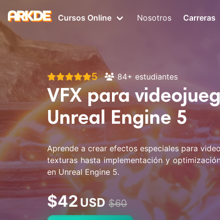
Skip
to
Cursos Online
Nosotros
Carreras
content
5
84+ estudiantes
VFX para videojue
Unreal Engine 5
Aprende a crear efectos especiales para vide
texturas hasta implementación y optimización
en Unreal Engine 5.
$42
USD
$60