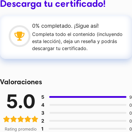
Descarga tu certificado!
0% completado. ¡Sigue así!
Completa todo el contenido (incluyendo
esta lección), deja un reseña y podrás
descargar tu certificado.
Valoraciones
5.0
5
9
4
0
3
0
2
0
1
Rating promedio
0