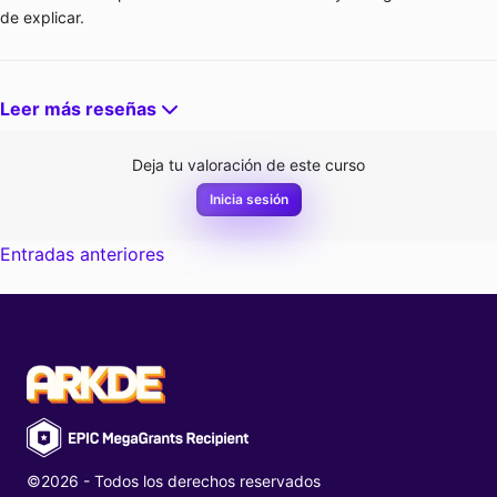
de explicar.
Leer más reseñas
Deja tu valoración de este curso
Inicia sesión
Navegación
Entradas anteriores
de
entradas
©2026 - Todos los derechos reservados