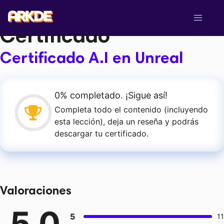
Skip
Categoría de Lección:
to
content
Certificado
Cursos Online
Certificado A.I en Unreal
Intro a Unreal Engine 5
Videojuegos 2D en Unity desde cero
0% completado. ¡Sigue así!
VFX para videojuegos en Unreal
Completa todo el contenido (incluyendo
esta lección), deja un reseña y podrás
Shaders y materiales avanzados en UE5
descargar tu certificado.
Iluminación avanzada en Unreal
Programación de videojuegos con C++ en Unreal
Engine 5
Valoraciones
Multiplayer online en Unreal Engine
5.0
Inteligencia artificial en Unreal
5
11