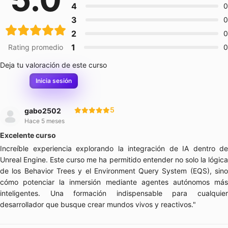
4
0
Nosotros
3
0
Carreras
2
0
1
Rating promedio
0
Unreal Game Programmer
Deja tu valoración de este curso
Inicia sesión
Registrate
Inicia sesión
5
gabo2502
Hace 5 meses
Excelente curso
Increíble experiencia explorando la integración de IA dentro de
Unreal Engine. Este curso me ha permitido entender no solo la lógica
de los Behavior Trees y el Environment Query System (EQS), sino
cómo potenciar la inmersión mediante agentes autónomos más
inteligentes. Una formación indispensable para cualquier
desarrollador que busque crear mundos vivos y reactivos."