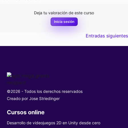
Deja tu valoración de este curso
Inicia sesión
Navegación
Entradas siguientes
de
entradas
©2026 - Todos los derechos reservados
Creado por
Jose Striedinger
Cursos online
Desarrollo de videojuegos 2D en Unity desde cero