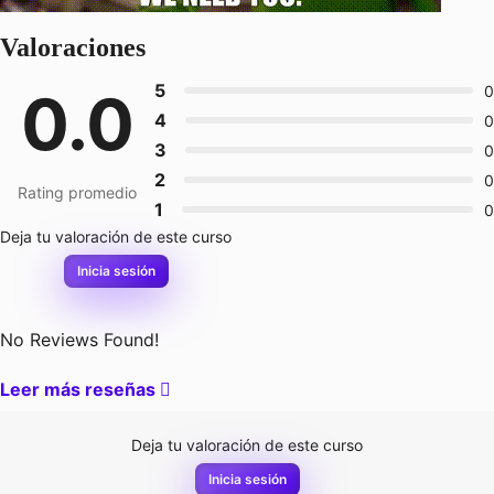
Carreras
Valoraciones
5
0.0
0
Unreal Game Programmer
4
0
Inicia sesión
Registrate
3
0
2
0
Rating promedio
1
0
Deja tu valoración de este curso
Inicia sesión
No Reviews Found!
Leer más reseñas
Deja tu valoración de este curso
Inicia sesión