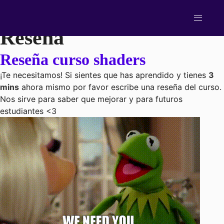
Skip
Categoría de Lección:
to
content
Reseña
Cursos Online
Reseña curso shaders
Intro a Unreal Engine 5
¡Te necesitamos! Si sientes que has aprendido y tienes
3
mins
ahora mismo por favor escribe una reseña del curso.
Videojuegos 2D en Unity desde cero
Nos sirve para saber que mejorar y para futuros
VFX para videojuegos en Unreal
estudiantes <3
Shaders y materiales avanzados en UE5
Iluminación avanzada en Unreal
Desarrollo de videojuegos en Unreal con C++
Multiplayer online en Unreal Engine
Inteligencia artificial en Unreal
Nosotros